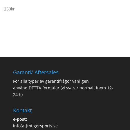
250
kr
Garanti/ Aftersales
För alla typer av garantifrågor vänligen
använd
DETTA formulär
(vi svarar normalt inom 12-
24 h)
Kontakt
e-post:
info[at]mtigersports.se