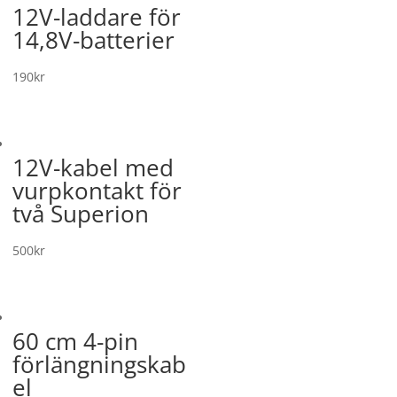
12V-laddare för
14,8V-batterier
190
kr
12V-kabel med
vurpkontakt för
två Superion
500
kr
60 cm 4-pin
förlängningskab
el