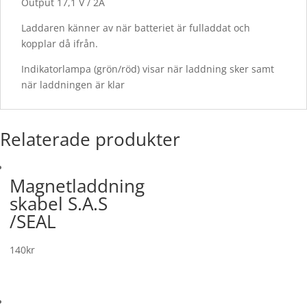
Output 17,1 V / 2A
Laddaren känner av när batteriet är fulladdat och
kopplar då ifrån.
Indikatorlampa (grön/röd) visar när laddning sker samt
när laddningen är klar
Relaterade produkter
Magnetladdning
skabel S.A.S
/SEAL
140
kr