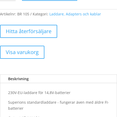
för
14,8V-
batterier
Artikelnr:
BR 105
Kategori:
Laddare, Adapters och kablar
mängd
Hitta återförsäljare
Visa varukorg
Beskrivning
230V-EU-laddare för 14,8V-batterier
Superions standardladdare - fungerar även med äldre FI-
batterier