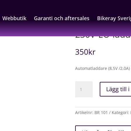
Webbutik
Garanti och aftersales
Bikeray Sver
U-laddare till 7,4V-batterier
230V-EU-ladda
350
kr
Automatladdare (8,5V /2,0A) 
230V-
Lägg till 
EU-
laddare
till
7,4V-
Artikelnr:
BR 101
Kategori:
batterier
mängd