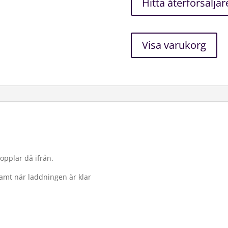
Hitta återförsäljar
Visa varukorg
opplar då ifrån.
samt när laddningen är klar