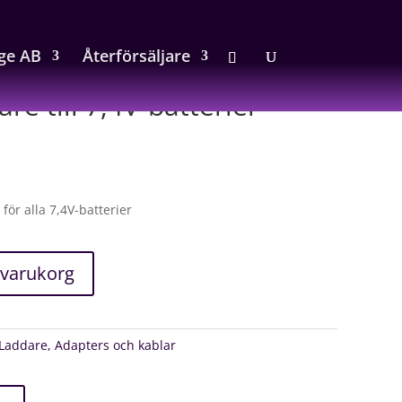
ige AB
Återförsäljare
re till 7,4V-batterier
för alla 7,4V-batterier
i varukorg
Laddare, Adapters och kablar