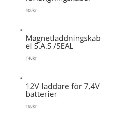
400
kr
Magnetladdningskab
el S.A.S /SEAL
140
kr
12V-laddare för 7,4V-
batterier
190
kr