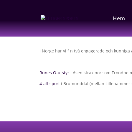
Hem
I Norge har vi f n två engagerade och kunniga 
Runes O-utstyr
i Åsen strax norr om Trondhei
4-all-sport
i Brumunddal (mellan Lillehammer