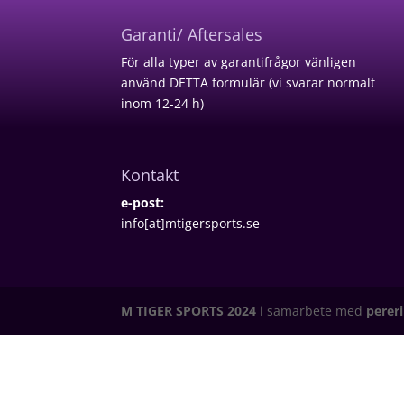
Garanti/ Aftersales
För alla typer av garantifrågor vänligen
använd
DETTA formulär
(vi svarar normalt
inom 12-24 h)
Kontakt
e-post:
info[at]mtigersports.se
M TIGER SPORTS 2024
i samarbete med
perer