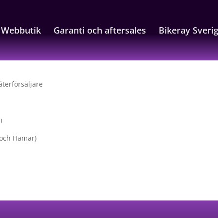
Webbutik
Garanti och aftersales
Bikeray Sveri
återförsäljare
m
 och Hamar)