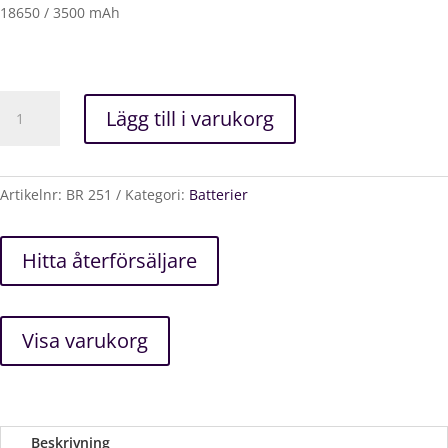
18650 / 3500 mAh
Originalbatteri
Lägg till i varukorg
till
SEAL-
3,7V(3500
mAh/
Artikelnr:
BR 251
Kategori:
Batterier
12,95
Wh)Samsung
Hitta återförsäljare
18650-
cell
mängd
Visa varukorg
Beskrivning