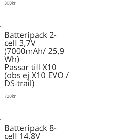
800
kr
Batteripack 2-
cell 3,7V
(7000mAh/ 25,9
Wh)
Passar till X10
(obs ej X10-EVO /
DS-trail)
720
kr
Batteripack 8-
cell 14,8V