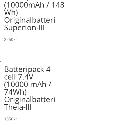
(10000mAh / 148
Wh)
Originalbatteri
Superion-III
2250
kr
Batteripack 4-
cell 7,4V
(10000 mAh /
74Wh)
Originalbatteri
Theia-III
1350
kr