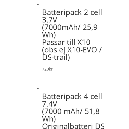
Batteripack 2-cell
3,7V
(7000mAh/ 25,9
Wh)
Passar till X10
(obs ej X10-EVO /
DS-trail)
720
kr
Batteripack 4-cell
7,4V
(7000 mAh/ 51,8
Wh)
Originalbatteri DS