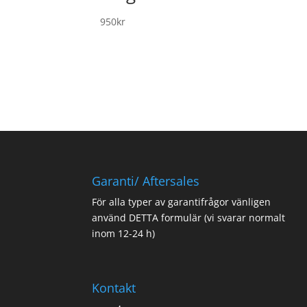
950
kr
Garanti/ Aftersales
För alla typer av garantifrågor vänligen
använd
DETTA formulär
(vi svarar normalt
inom 12-24 h)
Kontakt