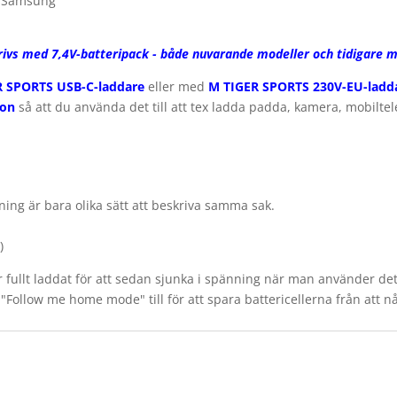
ån Samsung
vs med 7,4V-batteripack - både nuvarande modeller och tidigare m
R SPORTS USB-C-laddare
eller med
M TIGER SPORTS 230V-EU-ladd
ion
så att du använda det till att tex ladda padda, kamera, mobilte
änning är bara olika sätt att beskriva samma sak.
)
är fullt laddat för att sedan sjunka i spänning när man använder det
ollow me home mode" till för att spara battericellerna från att nå 