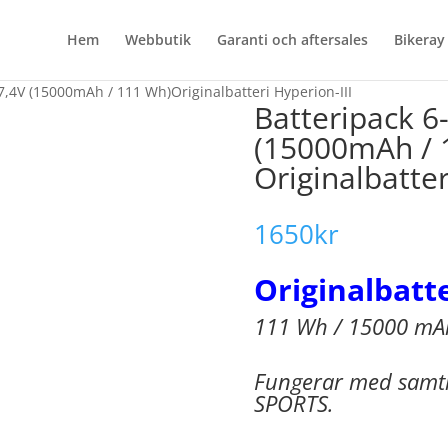
Hem
Webbutik
Garanti och aftersales
Bikeray
 7,4V (15000mAh / 111 Wh)Originalbatteri Hyperion-III
Batteripack 6-
(15000mAh / 
Originalbatter
1650
kr
Originalbatte
111 Wh / 15000 mAh
Fungerar med samtl
SPORTS.