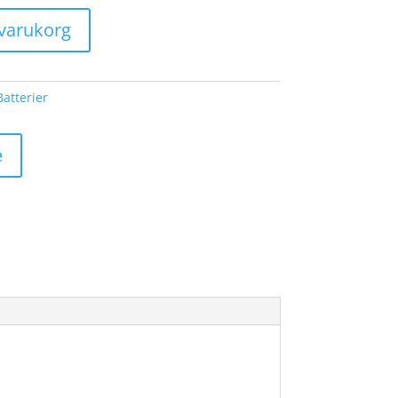
i varukorg
Batterier
e