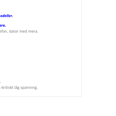
odeller.
are
.
lefon, dator med mera.
.
kritiskt låg spänning.