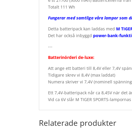
6 st 21700 (5000 mAh) Battericellerna fr
Totalt 111 Wh
Fungerar med samtliga våra lampor som dri
Detta batteripack kan laddas med
M TIGE
Det har också inbyggd
power-bank-funkt
---
Batterinörderi de-luxe:
Att ange ett batteri till 8,4V eller 7,4V sp
Tidigare skrev vi 8,4V (max laddat)
Numera skriver vi 7,4V (nominell spänning
Ett 7,4V-batteripack når ca 8,45V när det 
Vid ca 6V slår M TIGER SPORTS-lampornas "F
Relaterade produkter