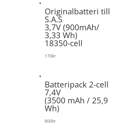
Originalbatteri till
S.A.S
3,7V (900mAh/
3,33 Wh)
18350-cell
170
kr
Batteripack 2-cell
7,4V
(3500 mAh / 25,9
Wh)
800
kr