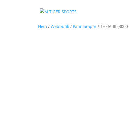
Hem
/
Webbutik
/
Pannlampor
/ THEIA-III (300