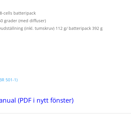
8-cells batteripack
60 grader (med diffuser)
vudställning (inkl. tumskruv) 112 g/ batteripack 392 g
BR 501-1)
anual
(PDF i nytt fönster)