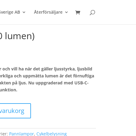
Sverige AB
Återförsäljare
00 lumen)
och vill ha när det gäller ljusstyrka, ljusbild
verkliga och uppmätta lumen är det förnuftiga
 jakten på ljus. Nu uppgraderad med USB-C-
unktion.
i varukorg
rier:
Pannlampor
,
Cykelbelysning