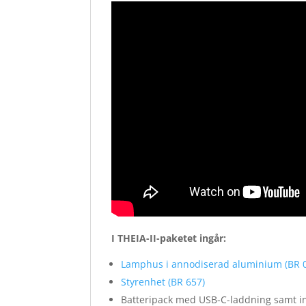
I THEIA-II-paketet ingår:
Lamphus i annodiserad aluminium (BR 
Styrenhet (BR 657)
Batteripack med USB-C-laddning samt 