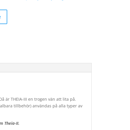
e
å är THEIA-III en trogen vän att lita på.
lbara tillbehör) användas på alla typer av
 Theia-II.