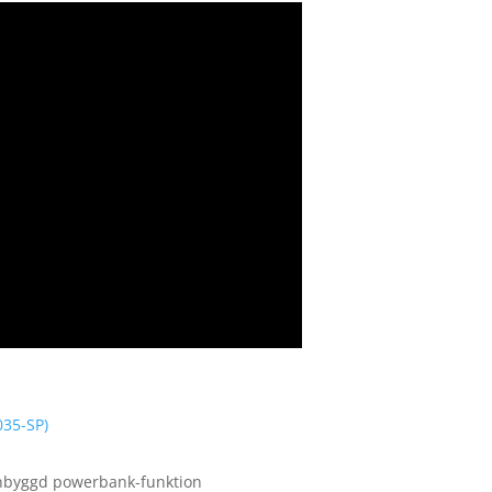
035-SP)
inbyggd powerbank-funktion