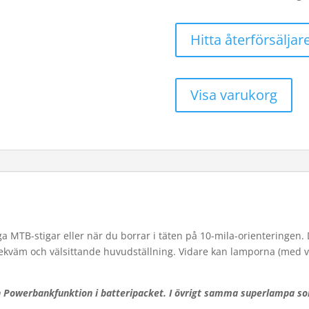
Hitta återförsäljar
Visa varukorg
iga MTB-stigar eller när du borrar i täten på 10-mila-orienteringen. D
bekväm och välsittande huvudställning. Vidare kan lamporna (med va
 Powerbankfunktion i batteripacket. I övrigt samma superlampa som