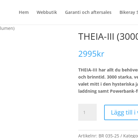
Hem
Webbutik
Garanti och aftersales
Bikeray 
0 lumen)
THEIA-III (30
2995
kr
THEIA-III har allt du behöver 
och brinntid. 3000 starka, 
valet mitt i den hysteriska
laddning samt Powerbank-f
THEIA-
Lägg till 
III
(3000
lumen)
mängd
Artikelnr:
BR 035-25
Katego