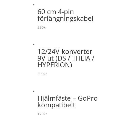
60 cm 4-pin
förlängningskabel
250
kr
12/24V-konverter
9V ut (DS / THEIA /
HYPERION)
390
kr
Hjälmfäste – GoPro
kompatibelt
120
kr