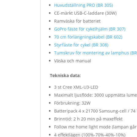
Huvudställning PRO (BR 305)
CE-märkt USB-C-laddare (30W)
Ramväska för batteriet
GoPro fäste för cykelhjälm (BR 307)
70 cm förlängningskabel (BR 602)
Styrfäste för cykel (BR 308)
Tumskruv för montering av lamphus (BR
Väska och manual
Tekniska data:
3 st Cree XML-U3-LED
Maximalt ljusflöde: 3000 uppmätta lum
Förbrukning: 32W
Batteripack 4 x 21700 Samsung-cell / 74 
Brinntid: 2 h 20 min på maxeffekt
Follow me home light mode (lampan går ne
4 effektlägen (100%-70%-40%-10%)