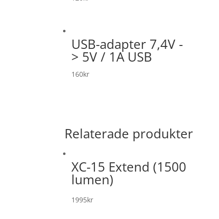
USB-adapter 7,4V -
> 5V / 1A USB
160
kr
Relaterade produkter
XC-15 Extend (1500
lumen)
1995
kr