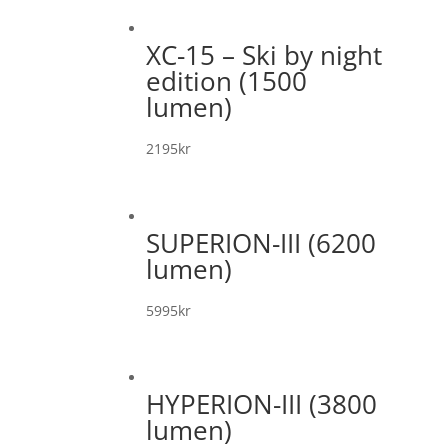
XC-15 – Ski by night
edition (1500
lumen)
2195
kr
SUPERION-III (6200
lumen)
5995
kr
HYPERION-III (3800
lumen)