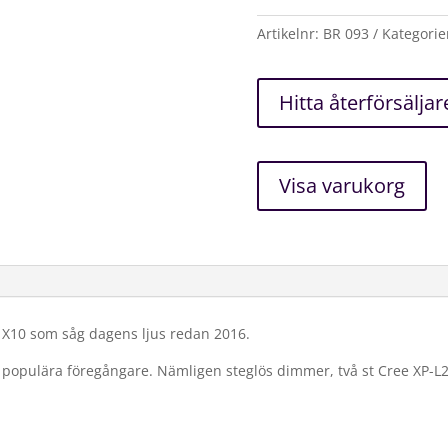
lumen)
mängd
Artikelnr:
BR 093
Kategorie
Hitta återförsäljar
Visa varukorg
X10 som såg dagens ljus redan 2016.
pulära föregångare. Nämligen steglös dimmer, två st Cree XP-L2 