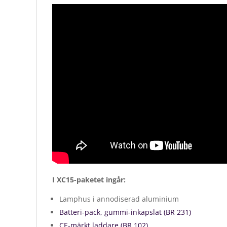
I XC15-paketet ingår:
Lamphus i annodiserad aluminium
Batteri-pack, gummi-inkapslat (BR 231)
CE-märkt laddare (BR 102)